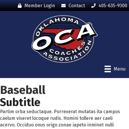
Member Login
Contact
405-635-9300
Menu
Baseball
Subtitle
Partim orba seductaque. Porrexerat mutatas ita campos
caelum viseret locoque rudis. Homini tollere aer caeli
acervo. Occiduo onus origo zonae iapeto inminet nulli